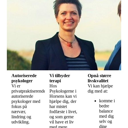
Autoriserede
Vi tilbyder
Opnå større
psykologer
terapi
livskvalitet
Vi er
Hos
Vi kan hjælpe
privatpraktiserende,
Psykologerne i
dig med at:
autoriserede
Horsens kan vi
komme i
psykologer med
hjælpe dig, der
bedre
fokus på
har mistet
balance
nærvær,
fodfæste i livet,
med dig
lindring og
og som gerne
selv og
udvikling.
vil have et liv
dine
med mere