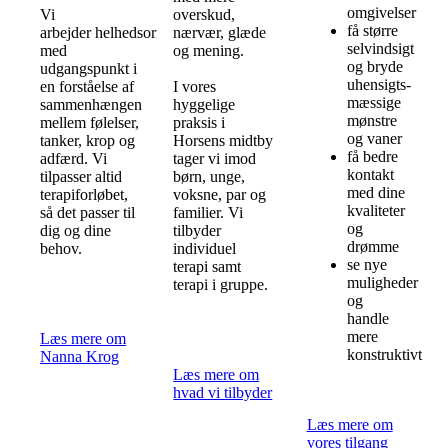
omgivelser
Vi
overskud,
få større
arbejder helhedsorienteret
nærvær, glæde
selvindsigt
med
og mening.
og bryde
udgangspunkt i
uhensigts-
en forståelse af
I vores
mæssige
sammenhængen
hyggelige
mønstre
mellem følelser,
praksis i
og vaner
tanker, krop og
Horsens midtby
få bedre
adfærd. Vi
tager vi imod
kontakt
tilpasser altid
børn, unge,
med dine
terapiforløbet,
voksne, par og
kvaliteter
så det passer til
familier. Vi
og
dig og dine
tilbyder
drømme
behov.
individuel
se nye
terapi samt
muligheder
terapi i gruppe.
og
handle
mere
Læs mere om
konstruktivt
Nanna Krog
Læs mere om
hvad vi tilbyder
Læs mere om
vores tilgang