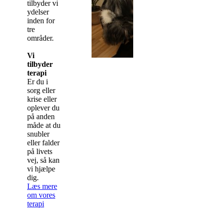
tilbyder vi
ydelser
inden for
tre
områder.
Vi
tilbyder
terapi
Er du i
sorg eller
krise eller
oplever du
på anden
måde at du
snubler
eller falder
på livets
vej, så kan
vi hjælpe
dig.
Læs mere
om vores
terapi