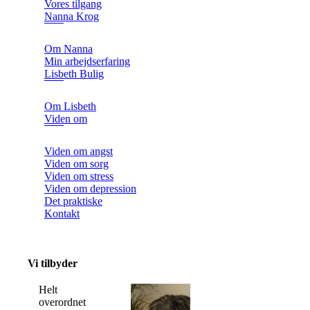
Vores tilgang
Nanna Krog
Om Nanna
Min arbejdserfaring
Lisbeth Bulig
Om Lisbeth
Viden om
Viden om angst
Viden om sorg
Viden om stress
Viden om depression
Det praktiske
Kontakt
Vi tilbyder
Helt
overordnet