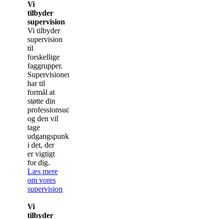
Vi
tilbyder
supervision
Vi tilbyder
supervision
til
forskellige
faggrupper.
Supervisionen
har til
formål at
støtte din
professionsudvikling,
og den vil
tage
udgangspunkt
i det, der
er vigtigt
for dig.
Læs mere
om vores
supervision
Vi
tilbyder