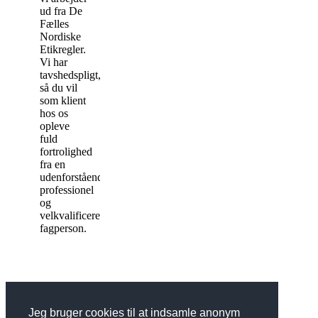
ud fra De
Fælles
Nordiske
Etikregler.
Vi har
tavshedspligt,
så du vil
som klient
hos os
opleve
fuld
fortrolighed
fra en
udenforstående
professionel
og
velkvalificeret
fagperson.
Psykologerne i Horsens
Jeg bruger cookies til at indsamle anonym