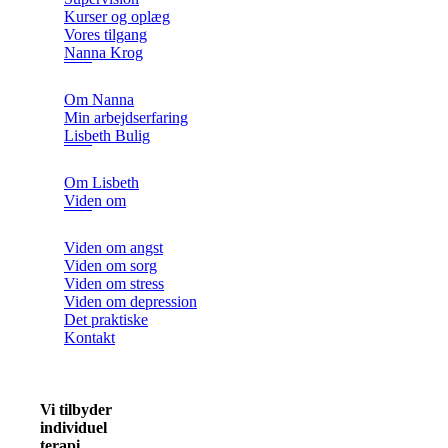
Kurser og oplæg
Vores tilgang
Nanna Krog
Om Nanna
Min arbejdserfaring
Lisbeth Bulig
Om Lisbeth
Viden om
Viden om angst
Viden om sorg
Viden om stress
Viden om depression
Det praktiske
Kontakt
Vi tilbyder
individuel
terapi