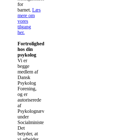
for
barnet.
Læs
mere om
vores
tilgang
her.
Fortrolighed
hos din
psykolog
Vi er
begge
medlem af
Dansk
Psykolog
Forening,
og er
autoriserede
af
Psykolognævnet
under
Socialministeriet.
Det
betyder, at
vi arbejder