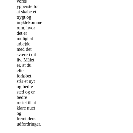
vores
ypperste for
at skabe et
trygt og
imødekommende
rum, hvor
det er
muligt at
arbejde
med det
svære i dit
liv. Målet
er, at du
efter
forløbet
står et nyt
og bedre
sted og er
bedre
rustet til at
klare nuet
og
fremtidens
udfordringer.