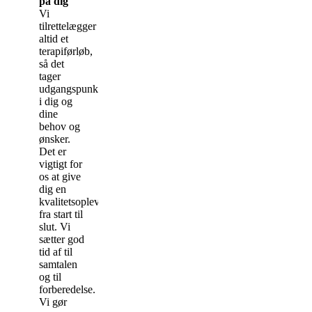
på dig
Vi
tilrettelægger
altid et
terapiførløb,
så det
tager
udgangspunkt
i dig og
dine
behov og
ønsker.
Det er
vigtigt for
os at give
dig en
kvalitetsoplevelse
fra start til
slut. Vi
sætter god
tid af til
samtalen
og til
forberedelse.
Vi gør