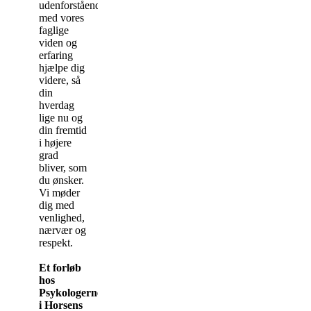
udenforstående
med vores
faglige
viden og
erfaring
hjælpe dig
videre, så
din
hverdag
lige nu og
din fremtid
i højere
grad
bliver, som
du ønsker.
Vi møder
dig med
venlighed,
nærvær og
respekt.
Et forløb
hos
Psykologerne
i Horsens