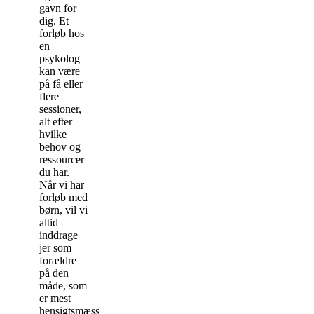
gavn for
dig. Et
forløb hos
en
psykolog
kan være
på få eller
flere
sessioner,
alt efter
hvilke
behov og
ressourcer
du har.
Når vi har
forløb med
børn, vil vi
altid
inddrage
jer som
forældre
på den
måde, som
er mest
hensigtsmæssig