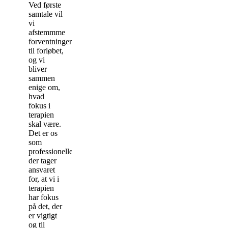
Ved første
samtale vil
vi
afstemmme
forventninger
til forløbet,
og vi
bliver
sammen
enige om,
hvad
fokus i
terapien
skal være.
Det er os
som
professionelle,
der tager
ansvaret
for, at vi i
terapien
har fokus
på det, der
er vigtigt
og til